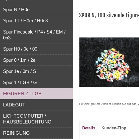
Spur N / H0e
SPUR N, 100 sitzende Figur
Spur TT / H0m / H0n3
Spur Finescale / P4 / S4 / EM /
0n3
Spur H0 / 0e / 00
Spur 0 / 1m / 2e
Spur 1e / 0m / S
Spur 1 / LGB / G
FIGUREN Z - LGB
LADEGUT
Für eine größere Ansicht klicken Sie auf das 
LICHTCOMPUTER /
HAUSBELEUCHTUNG
Details
Kunden-Tipp
REINIGUNG