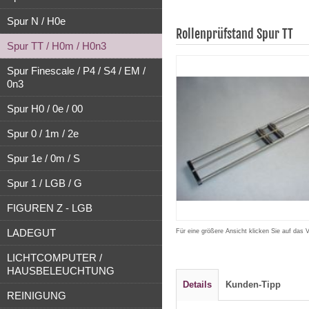
Spur N / H0e
Rollenprüfstand Spur TT
Spur TT / H0m / H0n3
Spur Finescale / P4 / S4 / EM /
0n3
Spur H0 / 0e / 00
Spur 0 / 1m / 2e
Spur 1e / 0m / S
Spur 1 / LGB / G
FIGUREN Z - LGB
LADEGUT
Für eine größere Ansicht klicken Sie auf das 
LICHTCOMPUTER /
HAUSBELEUCHTUNG
Details
Kunden-Tipp
REINIGUNG