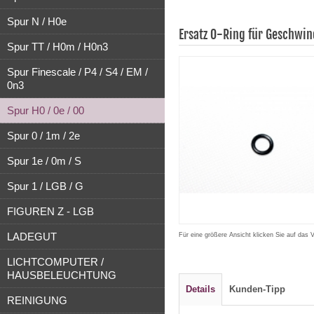
Spur N / H0e
Ersatz O-Ring für Geschwi
Spur TT / H0m / H0n3
Spur Finescale / P4 / S4 / EM /
0n3
Spur H0 / 0e / 00
Spur 0 / 1m / 2e
Spur 1e / 0m / S
Spur 1 / LGB / G
FIGUREN Z - LGB
LADEGUT
Für eine größere Ansicht klicken Sie auf das 
LICHTCOMPUTER /
HAUSBELEUCHTUNG
Details
Kunden-Tipp
REINIGUNG