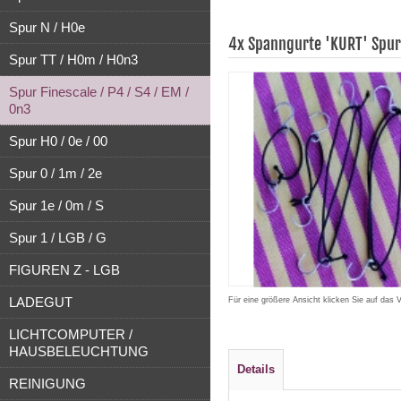
Spur N / H0e
4x Spanngurte 'KURT' Spur F
Spur TT / H0m / H0n3
Spur Finescale / P4 / S4 / EM /
0n3
Spur H0 / 0e / 00
Spur 0 / 1m / 2e
Spur 1e / 0m / S
Spur 1 / LGB / G
FIGUREN Z - LGB
LADEGUT
Für eine größere Ansicht klicken Sie auf das 
LICHTCOMPUTER /
HAUSBELEUCHTUNG
Details
REINIGUNG