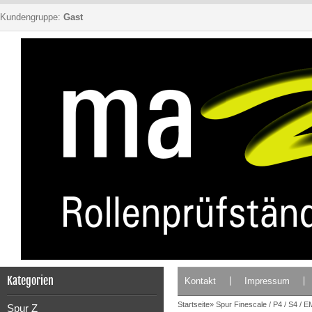
Kundengruppe:
Gast
Kategorien
Kontakt
Impressum
Startseite
»
Spur Finescale / P4 / S4 / E
Spur Z