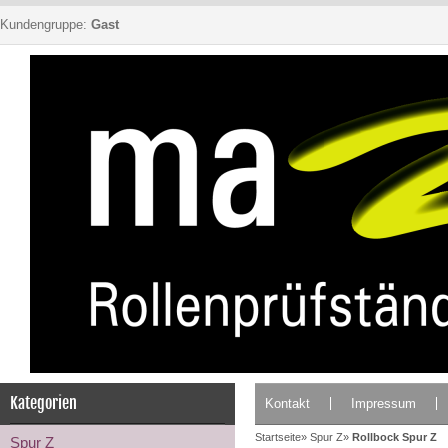
Kundengruppe:
Gast
Kategorien
Kontakt
Impressum
Startseite
»
Spur Z
»
Rollbock Spur Z
Spur Z