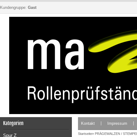
Kundengruppe:
Gast
Kategorien
Kontakt
Impressum
Startseite
»
PRÄGEWALZEN / STEMPE
Spur Z