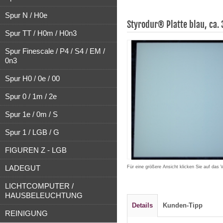
Spur N / H0e
Styrodur® Platte blau, ca
Spur TT / H0m / H0n3
Spur Finescale / P4 / S4 / EM /
0n3
Spur H0 / 0e / 00
Spur 0 / 1m / 2e
Spur 1e / 0m / S
Spur 1 / LGB / G
FIGUREN Z - LGB
LADEGUT
Für eine größere Ansicht klicken Sie auf das 
LICHTCOMPUTER /
HAUSBELEUCHTUNG
Details
Kunden-Tipp
REINIGUNG