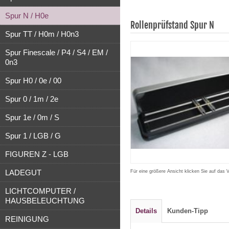
Spur N / H0e
Rollenprüfstand Spur N
Spur TT / H0m / H0n3
Spur Finescale / P4 / S4 / EM /
0n3
Spur H0 / 0e / 00
Spur 0 / 1m / 2e
Spur 1e / 0m / S
Spur 1 / LGB / G
FIGUREN Z - LGB
LADEGUT
Für eine größere Ansicht klicken Sie auf das 
LICHTCOMPUTER /
HAUSBELEUCHTUNG
Details
Kunden-Tipp
REINIGUNG