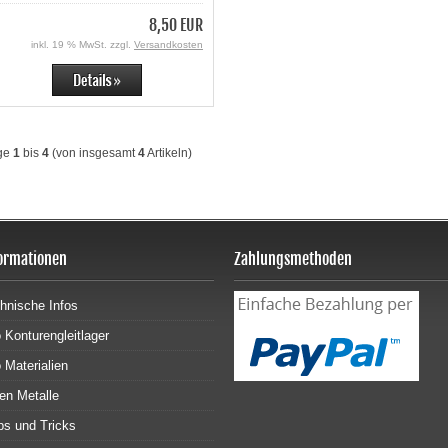
8,50 EUR
inkl. 19 % MwSt. zzgl.
Versandkosten
ge
1
bis
4
(von insgesamt
4
Artikeln)
ormationen
Zahlungsmethoden
hnische Infos
o Konturengleitlager
o Materialien
en Metalle
ps und Tricks