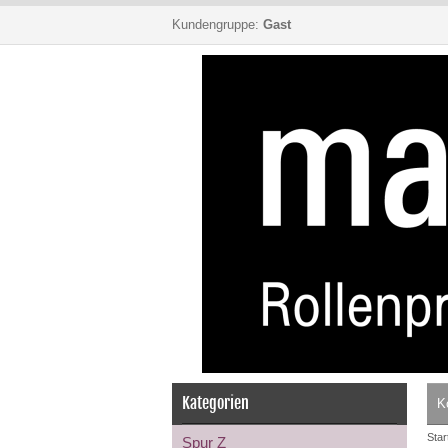
Kundengruppe:
Gast
Kategorien
K
Star
Spur Z