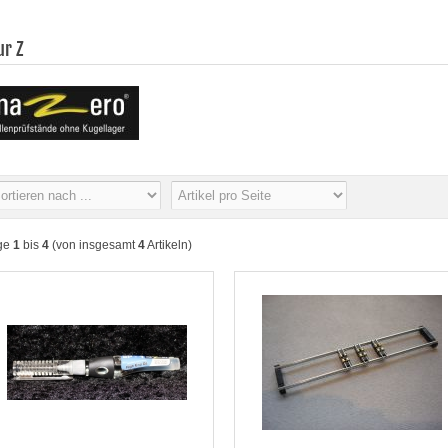
ur Z
ge
1
bis
4
(von insgesamt
4
Artikeln)