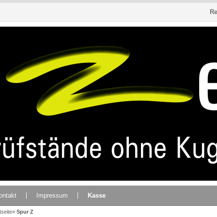
Re
ontakt
Impressum
Kasse
tseite
»
Spur Z